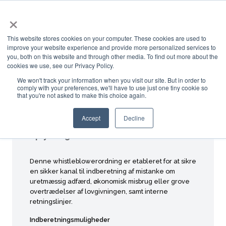
×
DK
This website stores cookies on your computer. These cookies are used to
improve your website experience and provide more personalized services to
you, both on this website and through other media. To find out more about the
cookies we use, see our Privacy Policy.
Hjem
Procedure
We won't track your information when you visit our site. But in order to
comply with your preferences, we'll have to use just one tiny cookie so
that you're not asked to make this choice again.
Accept
Decline
Retningslinjer for indgivelse af
oplysninger om kritiske forhold
Denne whistleblowerordning er etableret for at sikre
en sikker kanal til indberetning af mistanke om
uretmæssig adfærd, økonomisk misbrug eller grove
overtrædelser af lovgivningen, samt interne
retningslinjer.
Indberetningsmuligheder