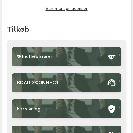
Sammenlign licenser
Tilkøb
Whistleblower
Pr. måned
475,00 DKK
Oprettelse
1.995,00 DKK
BOARD CONNECT
Tilføj
Læs mere
Pr. måned
295,00 DKK
Oprettelse
1.995,00 DKK
Forsikring
Tilføj
Pr. måned
TILVALG