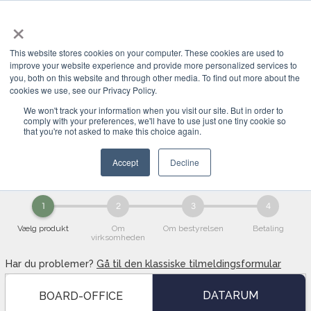
×
This website stores cookies on your computer. These cookies are used to
improve your website experience and provide more personalized services to
you, both on this website and through other media. To find out more about the
cookies we use, see our Privacy Policy.
We won't track your information when you visit our site. But in order to
comply with your preferences, we'll have to use just one tiny cookie so
Køb BOARD-OFFICE
that you're not asked to make this choice again.
Accept
Decline
1
2
3
4
Vælg produkt
Om
Om bestyrelsen
Betaling
virksomheden
Har du problemer?
Gå til den klassiske tilmeldingsformular
DATARUM
BOARD-OFFICE