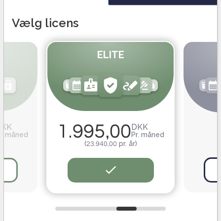
Vælg licens
ELITE
1.995,00
DKK
DKK
r. måned
Pr. måned
)
(23.940,00 pr. år)