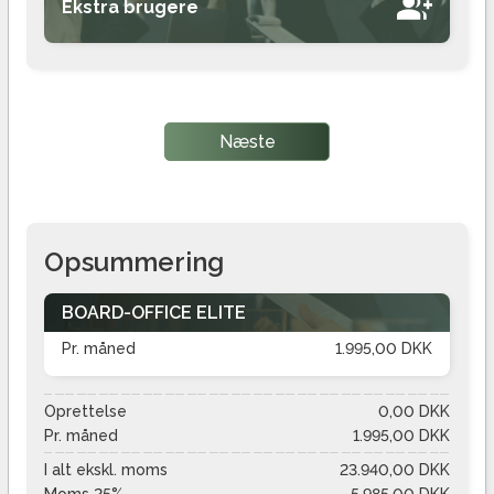
Ekstra brugere
Tilføj
Pr. måned
95,00 DKK
Tilføj
Næste
Opsummering
BOARD-OFFICE ELITE
Pr. måned
1.995,00 DKK
Oprettelse
0,00 DKK
Pr. måned
1.995,00 DKK
I alt ekskl. moms
23.940,00 DKK
Moms 25%
5.985,00 DKK