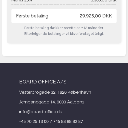
Første betaling
29.925,00 DKK
Første betaling dækker oprettelse + 12 måneder.
Efterfølgende betalinger vil blive foretaget årligt.
BOARD OFFICE A/S
Vesterbrogade 32, 1620 København
Jernbanegade 14, 9000 Aalborg
info@board-office.dk
+45 70 25 13 00 / +45 88 88 82 87